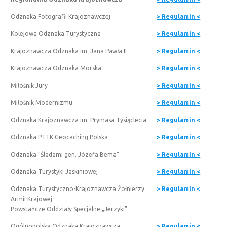
Odznaka Fotografii Krajoznawczej
> Regulamin <
Kolejowa Odznaka Turystyczna
> Regulamin <
Krajoznawcza Odznaka im. Jana Pawła II
> Regulamin <
Krajoznawcza Odznaka Morska
> Regulamin <
Miłośnik Jury
> Regulamin <
Miłośnik Modernizmu
> Regulamin <
Odznaka Krajoznawcza im. Prymasa Tysiąclecia
> Regulamin <
Odznaka PTTK Geocaching Polska
> Regulamin <
Odznaka "Śladami gen. Józefa Bema"
> Regulamin <
Odznaka Turystyki Jaskiniowej
> Regulamin <
Odznaka Turystyczno-Krajoznawcza Żołnierzy
> Regulamin <
Armii Krajowej
Powstańcze Oddziały Specjalne „Jerzyki”
Ogólnopolska Odznaka Krajoznawcza
> Regulamin <